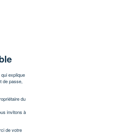
ble
qui explique
ot de passe,
opriétaire du
ous invitons à
ci de votre