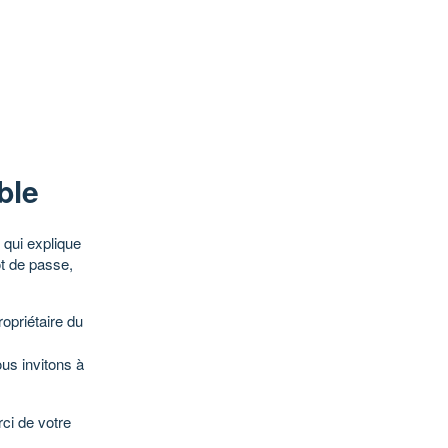
ble
qui explique
ot de passe,
opriétaire du
ous invitons à
ci de votre