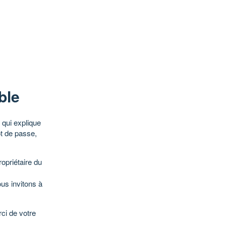
ble
qui explique
ot de passe,
opriétaire du
ous invitons à
ci de votre