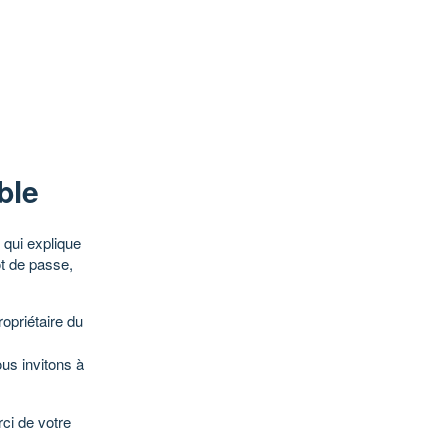
ble
qui explique
ot de passe,
opriétaire du
ous invitons à
ci de votre